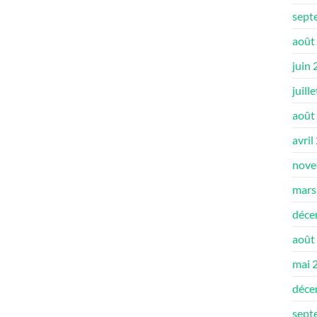
sept
août
juin
juill
août
avril
nove
mars
déce
août
mai 
déce
sept