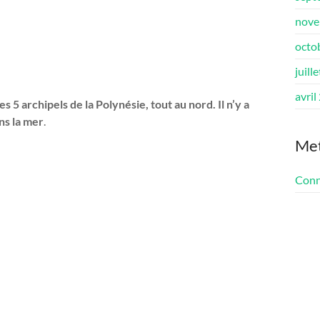
nove
octo
juill
avril
es 5 archipels de la Polynésie, tout au nord. Il n’y a
ns la mer
.
Me
Conn